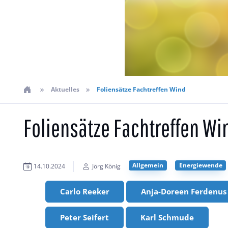
Aktuelles
Foliensätze Fachtreffen Wind
Foliensätze Fachtreffen Wi
Allgemein
Energiewende
14.10.2024
Jörg König
Carlo Reeker
Anja-Doreen Ferdenus 
Peter Seifert
Karl Schmude