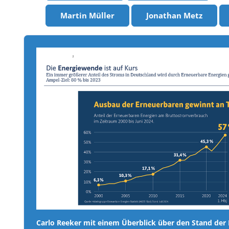
Martin Müller
Jonathan Metz
Carlo Reeker mit einem Überblick über den Stand der