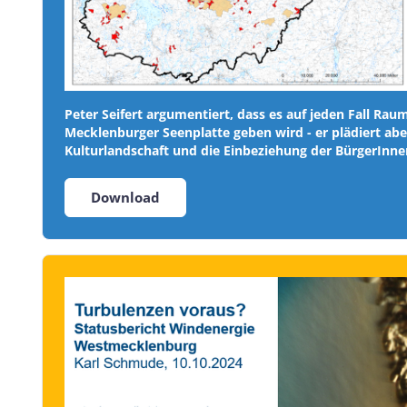
Peter Seifert argumentiert, dass es auf jeden Fall Rau
Mecklenburger Seenplatte geben wird - er plädiert abe
Kulturlandschaft und die Einbeziehung der BürgerInne
Download