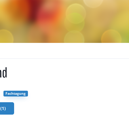
nd
Fachtagung
(1)