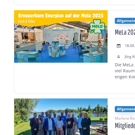
Allgemei
MeLa 202
18.09
Jörg K
Die MeLa 
viel Raum
engen Kon
Allgemei
Marlena Ros
Mitglied