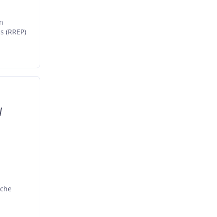
n
s (RREP)
V
sche