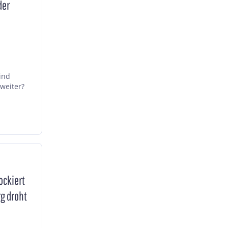
der
ind
weiter?
ockiert
g droht