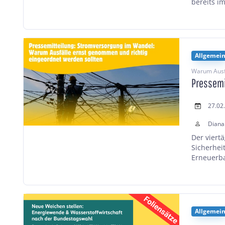
bereits i
Allgemei
Warum Ausfä
Pressemi
27.02
Diana
Der viert
Sicherhei
Erneuerba
Allgemei