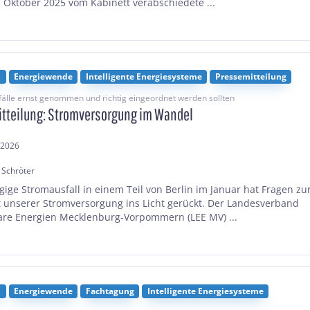
m Oktober 2025 vom Kabinett verabschiedete ...
n
Energiewende
Intelligente Energiesysteme
Pressemitteilung
lle ernst genommen und richtig eingeordnet werden sollten
tteilung: Stromversorgung im Wandel
.2026
 Schröter
ägige Stromausfall in einem Teil von Berlin im Januar hat Fragen zu
t unserer Stromversorgung ins Licht gerückt. Der Landesverband
re Energien Mecklenburg-Vorpommern (LEE MV) ...
n
Energiewende
Fachtagung
Intelligente Energiesysteme