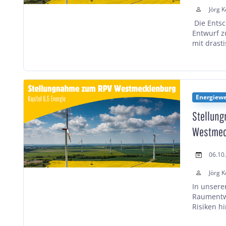
Jörg K
Die Ents
Entwurf z
mit drasti
Energiew
Stellung
Westmec
06.10
Jörg K
In unsere
Raumentwi
Risiken h