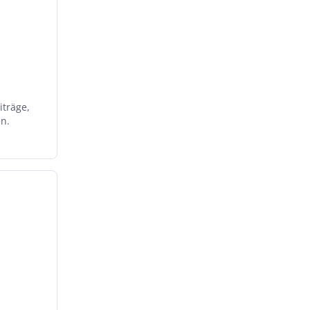
iträge,
en.