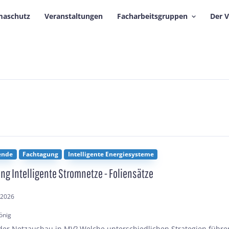
maschutz
Veranstaltungen
Facharbeitsgruppen
Der 
ende
Fachtagung
Intelligente Energiesysteme
ng Intelligente Stromnetze - Foliensätze
.2026
önig
der Netzausbau in MV? Welche unterschiedlichen Strategien führe