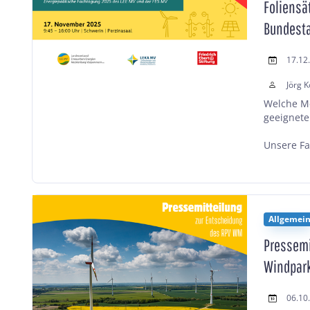
Foliensä
Bundest
17.12
Jörg K
Welche Me
geeignete
Unsere Fa
Allgemei
Pressemi
Windpark
06.10