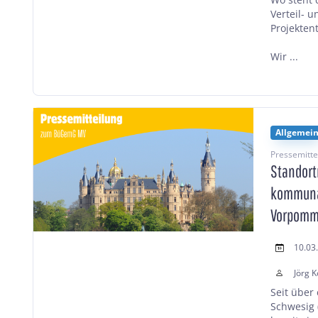
Verteil- 
Projekten
Wir ...
Allgemei
Pressemitt
Standort
kommunal
Vorpomm
10.03
Jörg K
Seit über
Schwesig 