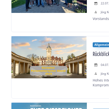
22.07
Jörg K
Vorstands
Allgemei
Rückblic
04.07
Jörg K
Hohes Int
Kompromis