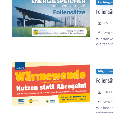
Fachtagu
Foliensä
05.06
Jörg K
Wir danke
die fachli
Allgemei
Foliens
26.11
Jörg K
Wir bedan
Foliensätz