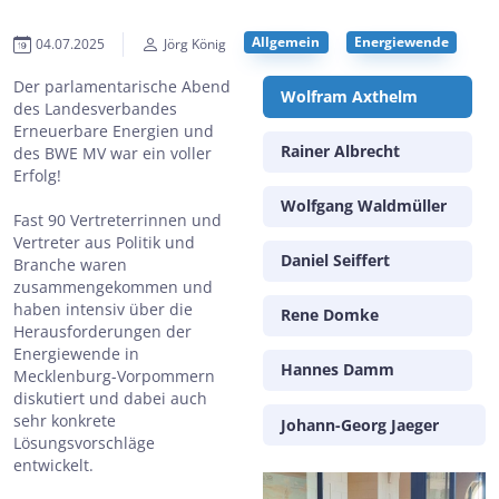
Allgemein
Energiewende
04.07.2025
Jörg König
Der parlamentarische Abend
Wolfram Axthelm
des Landesverbandes
Erneuerbare Energien und
Rainer Albrecht
des BWE MV war ein voller
Erfolg!
Wolfgang Waldmüller
Fast 90 Vertreterrinnen und
Vertreter aus Politik und
Daniel Seiffert
Branche waren
zusammengekommen und
haben intensiv über die
Rene Domke
Herausforderungen der
Energiewende in
Hannes Damm
Mecklenburg-Vorpommern
diskutiert und dabei auch
sehr konkrete
Johann-Georg Jaeger
Lösungsvorschläge
entwickelt.