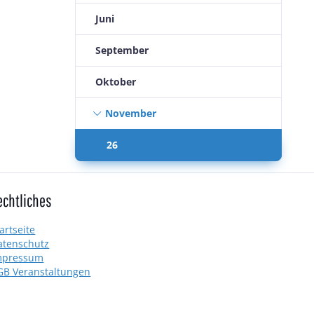
Juni
September
Oktober
November
26
echtliches
artseite
atenschutz
mpressum
GB Veranstaltungen