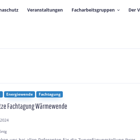
maschutz
Veranstaltungen
Facharbeitsgruppen
Der 
n
Energiewende
Fachtagung
ätze Fachtagung Wärmewende
.2024
önig
ken uns bei allen Referenten für die Zurverfügungstellung Ihrer