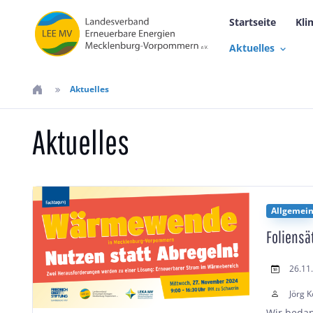
Startseite
Kli
Aktuelles
Aktuelles
Aktuelles
Allgemei
Foliens
26.11
Jörg K
Wir bedan