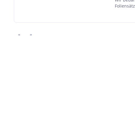
Foliensätz
«
»