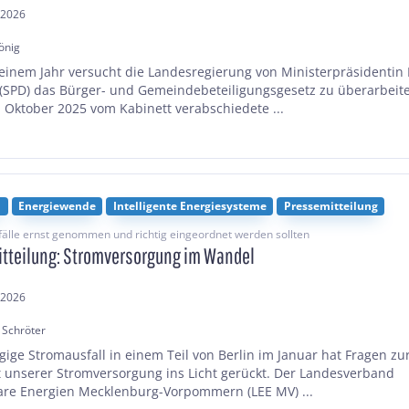
.2026
önig
 einem Jahr versucht die Landesregierung von Ministerpräsidenti
(SPD) das Bürger- und Gemeindebeteiligungsgesetz zu überarbeit
m Oktober 2025 vom Kabinett verabschiedete ...
n
Energiewende
Intelligente Energiesysteme
Pressemitteilung
lle ernst genommen und richtig eingeordnet werden sollten
tteilung: Stromversorgung im Wandel
.2026
 Schröter
ägige Stromausfall in einem Teil von Berlin im Januar hat Fragen zu
t unserer Stromversorgung ins Licht gerückt. Der Landesverband
re Energien Mecklenburg-Vorpommern (LEE MV) ...