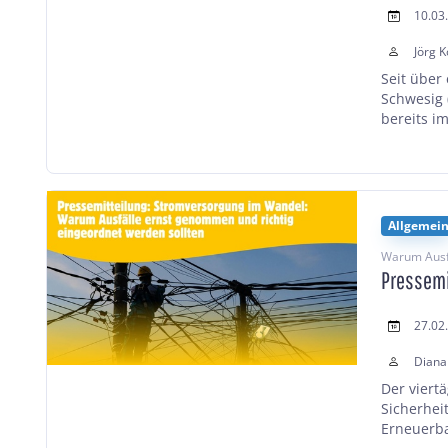
10.03
Jörg K
Seit über
Schwesig 
bereits i
Allgemei
Warum Ausfä
Pressemi
27.02
Diana
Der viert
Sicherhei
Erneuerba